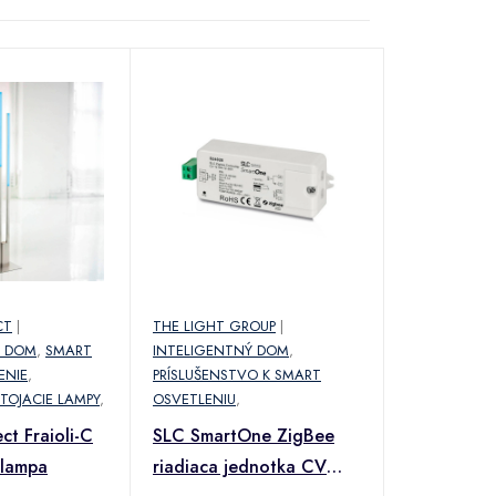
CT
|
THE LIGHT GROUP
|
Ý DOM
,
SMART
INTELIGENTNÝ DOM
,
ENIE
,
PRÍSLUŠENSTVO K SMART
OJACIE LAMPY
,
OSVETLENIU
,
t Fraioli-C
SLC SmartOne ZigBee
 lampa
riadiaca jednotka CV