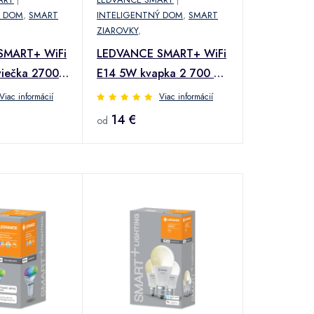
Ý DOM
,
SMART
INTELIGENTNÝ DOM
,
SMART
ZIAROVKY
,
SMART+ WiFi
LEDVANCE SMART+ WiFi
viečka 2700
E14 5W kvapka 2 700 –
6 500K
Viac informácií
Viac informácií
14 €
od