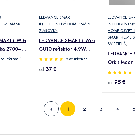
RT
|
LEDVANCE SMART
|
LEDVANCE SM
 DOM
,
SMART
INTELIGENTNÝ DOM
,
SMART
INTELIGENTN
ZIAROVKY
,
HOME OSVETL
SMARTHOME S
MART+ WiFi
LEDVANCE SMART+ WiFi
SVIETIDLÁ
,
čka 2700–
GU10 reflektor 4,9W
LEDVANCE 
CCT 3ks
iac informácií
Viac informácií
Orbis Moon
37 €
od
čierna
95 €
od
«
1
2
3
4