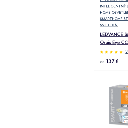
INTELIGENTNÝ
HOME OSVETLE
SMARTHOME ST
SVIETIDLÁ
,
LEDVANCE S
Orbis Eye C
sivá
V
137 €
od