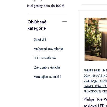
Inteligentný dom do 100 €
Obľúbené
kategórie
Svietidlá
Vnútorné osvetlenie
LED osvetlenie
Závesné svietidlá
PHILIPS HUE
|
IN
DOM
,
SMART H
Vonkajšie svietidlá
VONKAJŠIE OSV
SMARTHOME OS
PRÍJAZDOVEJ CE
Philips Hue 
soklové LED 