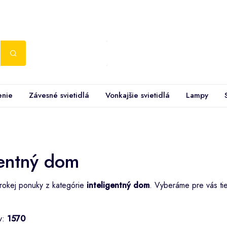
enie
Závesné svietidlá
Vonkajšie svietidlá
Lampy
gentný dom
irokej ponuky z kategórie
inteligentný dom
. Vyberáme pre vás tie
v:
1570