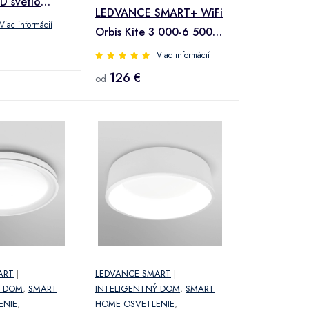
D svetlo
LEDVANCE SMART+ WiFi
Viac informácií
Orbis Kite 3 000-6 500K
51 cm
Viac informácií
126 €
od
ART
|
LEDVANCE SMART
|
Ý DOM
,
SMART
INTELIGENTNÝ DOM
,
SMART
ENIE
,
HOME OSVETLENIE
,