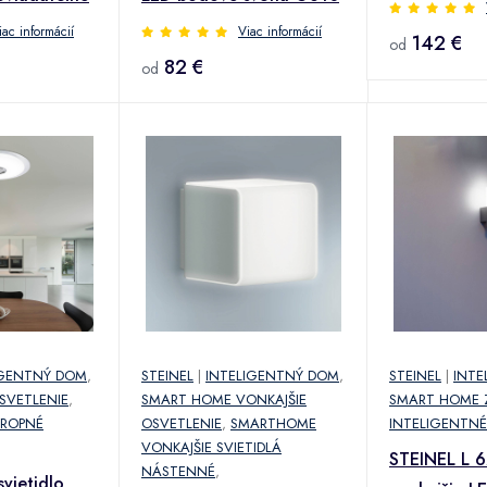
iac informácií
Viac informácií
142 €
od
82 €
od
IGENTNÝ DOM
,
STEINEL
|
INTELIGENTNÝ DOM
,
STEINEL
|
INTE
SVETLENIE
,
SMART HOME VONKAJŠIE
SMART HOME 
ROPNÉ
OSVETLENIE
,
SMARTHOME
INTELIGENTNÉ
VONKAJŠIE SVIETIDLÁ
STEINEL L 
NÁSTENNÉ
,
vietidlo