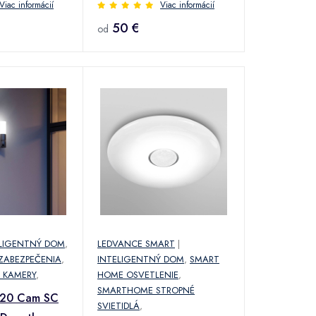
1x10A 12-24V
Viac informácií
Viac informácií
50 €
od
LIGENTNÝ DOM
,
LEDVANCE SMART
|
ZABEZPEČENIA
,
INTELIGENTNÝ DOM
,
SMART
 KAMERY
,
HOME OSVETLENIE
,
SMARTHOME STROPNÉ
620 Cam SC
SVIETIDLÁ
,