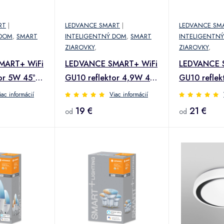
RT
|
LEDVANCE SMART
|
LEDVANCE SM
 DOM
,
SMART
INTELIGENTNÝ DOM
,
SMART
INTELIGENTN
ZIAROVKY
,
ZIAROVKY
,
MART+ WiFi
LEDVANCE SMART+ WiFi
LEDVANCE 
or 5W 45°
GU10 reflektor 4,9W 45°
GU10 reflek
CCT
RGBW
iac informácií
Viac informácií
19 €
21 €
od
od