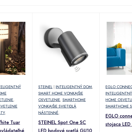
TELIGENTNÝ
STEINEL
|
INTELIGENTNÝ DOM
,
EGLO CONNE
OME
SMART HOME VONKAJŠIE
INTELIGENTN
ETLENIE
,
OSVETLENIE
,
SMARTHOME
HOME OSVETL
VETLENIE
VONKAJŠIE SVIETIDLÁ
SMARTHOME ST
STY
,
NÁSTENNÉ
,
EGLO connec
White Tuar
STEINEL Spot One SC
stojaca LED
ovládateľné
LED bodové svetlá GU10