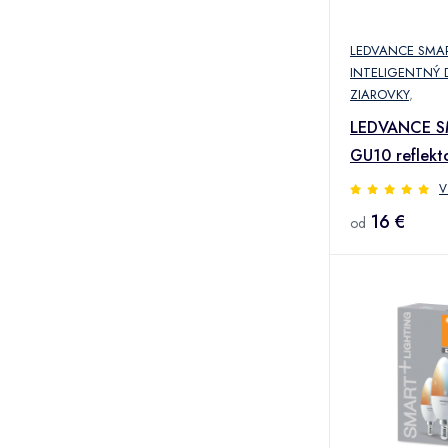
LEDVANCE SMA
INTELIGENTNÝ
ZIAROVKY
,
LEDVANCE S
GU10 reflekt
2 700K
V
16 €
od