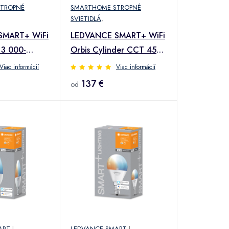
TROPNÉ
SMARTHOME STROPNÉ
SVIETIDLÁ
,
SMART+ WiFi
LEDVANCE SMART+ WiFi
 3 000-
Orbis Cylinder CCT 45cm
m
biela
Viac informácií
Viac informácií
137 €
od
ART
|
LEDVANCE SMART
|