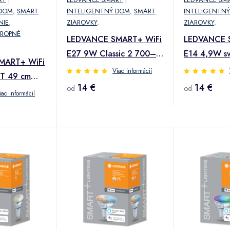
 DOM
,
SMART
INTELIGENTNÝ DOM
,
SMART
INTELIGENTN
NIE
,
ZIAROVKY
,
ZIAROVKY
,
ROPNÉ
LEDVANCE SMART+ WiFi
LEDVANCE 
E27 9W Classic 2 700–
E14 4,9W s
MART+ WiFi
6 500K
– 6500K
Viac informácií
CT 49 cm
14 €
14 €
od
od
iac informácií