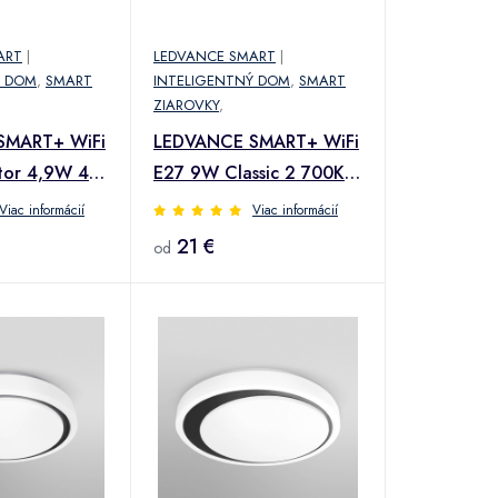
ART
|
LEDVANCE SMART
|
Ý DOM
,
SMART
INTELIGENTNÝ DOM
,
SMART
ZIAROVKY
,
SMART+ WiFi
LEDVANCE SMART+ WiFi
tor 4,9W 45°
E27 9W Classic 2 700K
3ks
Viac informácií
Viac informácií
21 €
od