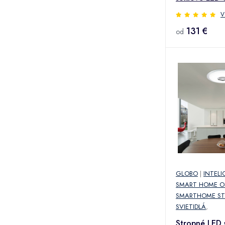
V
131 €
od
GLOBO
|
INTEL
SMART HOME O
SMARTHOME ST
SVIETIDLÁ
,
Stropné LED s