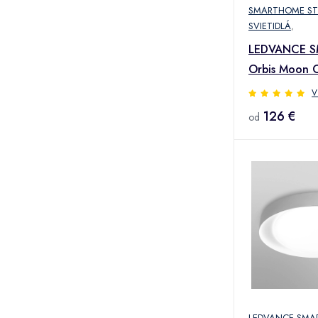
SMARTHOME ST
SVIETIDLÁ
,
LEDVANCE S
Orbis Moon 
sivá
V
126 €
od
LEDVANCE SMA