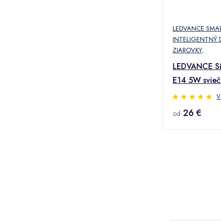
LEDVANCE SMA
INTELIGENTNÝ
ZIAROVKY
,
LEDVANCE S
E14 5W svie
6500K 3ks
V
26 €
od