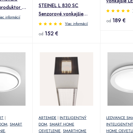
vonkajšie LE
STEINEL L 830 SC
produktor Ø
antracit
Senzorové vonkajšie
iac informácií
189 €
od
nástenné svietidlo,
Viac informácií
strieborné
152 €
od
RT
|
ARTEMIDE
|
INTELIGENTNÝ
LEDVANCE SM
 DOM
,
SMART
DOM
,
SMART HOME
INTELIGENTN
NIE
,
OSVETLENIE
,
SMARTHOME
HOME OSVETL