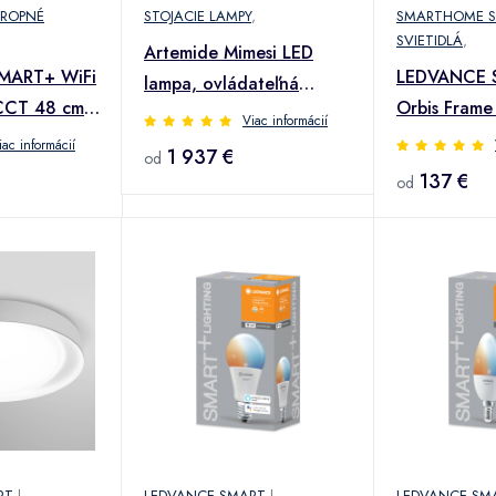
ROPNÉ
STOJACIE LAMPY
,
SMARTHOME S
SVIETIDLÁ
,
Artemide Mimesi LED
MART+ WiFi
LEDVANCE 
lampa, ovládateľná
CCT 48 cm
Orbis Frame
aplikáciou
Viac informácií
6 500K 50c
iac informácií
1 937 €
od
137 €
od
RT
|
LEDVANCE SMART
|
LEDVANCE SM