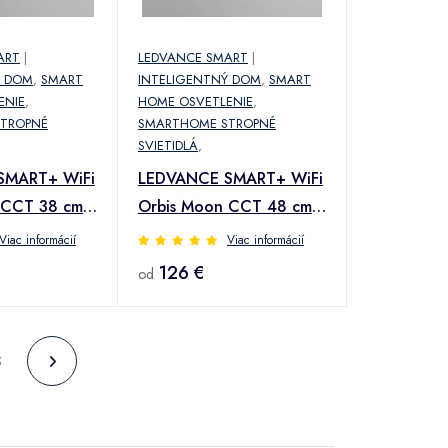
ART
|
LEDVANCE SMART
|
Ý DOM
,
SMART
INTELIGENTNÝ DOM
,
SMART
ENIE
,
HOME OSVETLENIE
,
TROPNÉ
SMARTHOME STROPNÉ
SVIETIDLÁ
,
SMART+ WiFi
LEDVANCE SMART+ WiFi
 CCT 38 cm
Orbis Moon CCT 48 cm
čierna
Viac informácií
Viac informácií
126 €
od
5