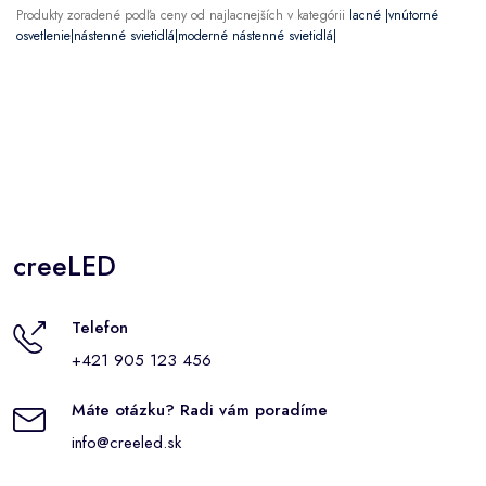
Produkty zoradené podľa ceny od najlacnejších v kategórii
lacné |vnútorné
osvetlenie|nástenné svietidlá|moderné nástenné svietidlá|
creeLED
Telefon
+421 905 123 456
Máte otázku? Radi vám poradíme
info@creeled.sk