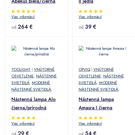
Abekus biela/čierna
II jedľa
Viac informácií
Viac informácií
264 €
39 €
od
od
TOOLIGHT
|
VNÚTORNÉ
OPVIQ
|
VNÚTORNÉ
OSVETLENIE
,
NÁSTENNÉ
OSVETLENIE
,
NÁSTENNÉ
SVIETIDLÁ
,
MODERNÉ
SVIETIDLÁ
,
MODERNÉ
NÁSTENNÉ SVIETIDLÁ
,
NÁSTENNÉ SVIETIDLÁ
,
Nástenná lampa Alo
Nástenná lampa
čierna/prírodná
Amasra I čierna
Viac informácií
Viac informácií
29 €
54 €
od
od