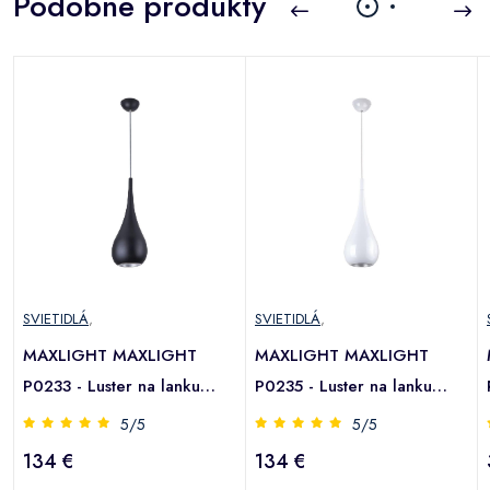
Podobné produkty
SVIETIDLÁ
,
SVIETIDLÁ
,
MAXLIGHT MAXLIGHT
MAXLIGHT MAXLIGHT
P0233 - Luster na lanku
P0235 - Luster na lanku
DROP 1xE27/40W/230V pr.
DROP 1xE27/40W/230V pr.
5/5
5/5
m
20 cm čierna
20 cm biela
134 €
134 €