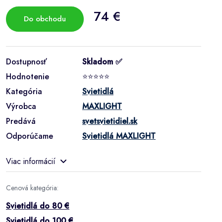
74 €
Do obchodu
Dostupnosť
Skladom ✅
Hodnotenie
⭐⭐⭐⭐⭐
Kategória
Svietidlá
Výrobca
MAXLIGHT
Predává
svetsvietidiel.sk
Odporúčame
Svietidlá MAXLIGHT
Viac informácií
Cenová kategória:
Svietidlá do 80 €
Svietidlá do 100 €