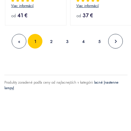
Viac informácií
Viac informácií
Stacca
Ayesha
41 €
37 €
od
od
«
1
2
3
4
5
Produkty zoradené podľa ceny od najlacnejších v kategórii
lacné |nastenne
lampy|