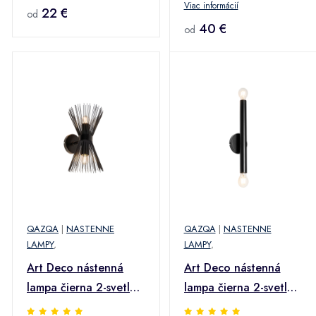
Viac informácií
jantárovým sklom -
22 €
od
Nina
40 €
od
QAZQA
|
NASTENNE
QAZQA
|
NASTENNE
LAMPY
,
LAMPY
,
Art Deco nástenná
Art Deco nástenná
lampa čierna 2-svetlá -
lampa čierna 2-svetlo -
Broom
Tubi