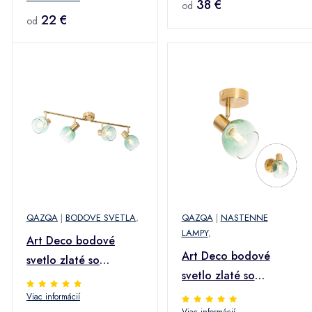
Mosh
38 €
od
22 €
od
QAZQA
|
BODOVE SVETLA
,
QAZQA
|
NASTENNE
LAMPY
,
Art Deco bodové
Art Deco bodové
svetlo zlaté so
svetlo zlaté so
zeleným sklom 4-
zeleným sklom - Vidro
Viac informácií
žiarovkové - Vidro