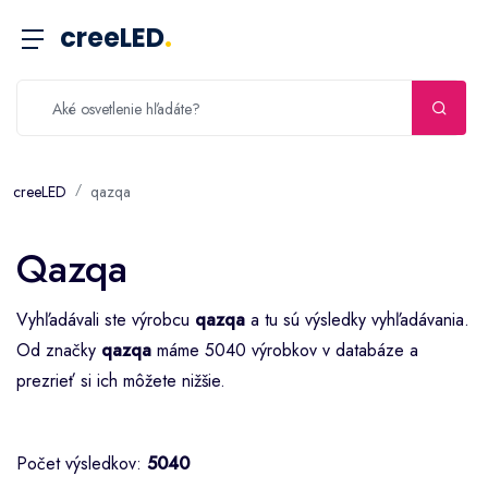
creeLED
.
creeLED
qazqa
Qazqa
Vyhľadávali ste výrobcu
qazqa
a tu sú výsledky vyhľadávania.
Od značky
qazqa
máme 5040 výrobkov v databáze a
prezrieť si ich môžete nižšie.
Počet výsledkov:
5040