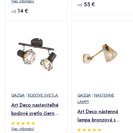
Viac informácií
55 €
od
14 €
od
QAZQA
|
BODOVE SVETLA
,
QAZQA
|
NASTENNE
LAMPY
,
Art Deco nastaviteľné
Art Deco nástenná
bodové svetlo čierne
lampa bronzová s
2-svetlo - Mosh 2
mramorom a
Viac informácií