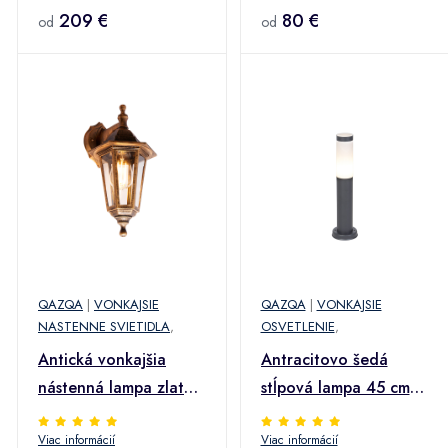
Jeana
209 €
80 €
od
od
QAZQA
|
VONKAJSIE
QAZQA
|
VONKAJSIE
NASTENNE SVIETIDLA
,
OSVETLENIE
,
Antická vonkajšia
Antracitovo šedá
nástenná lampa zlatá
stĺpová lampa 45 cm
IP44 - New Haven
IP44 - Rox
Viac informácií
Viac informácií