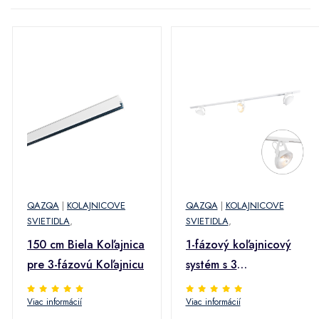
QAZQA
|
KOLAJNICOVE
QAZQA
|
KOLAJNICOVE
SVIETIDLA
,
SVIETIDLA
,
150 cm Biela Koľajnica
1-fázový koľajnicový
pre 3-fázovú Koľajnicu
systém s 3
nastaviteľnými bielymi
Viac informácií
Viac informácií
bodovými svetlami -