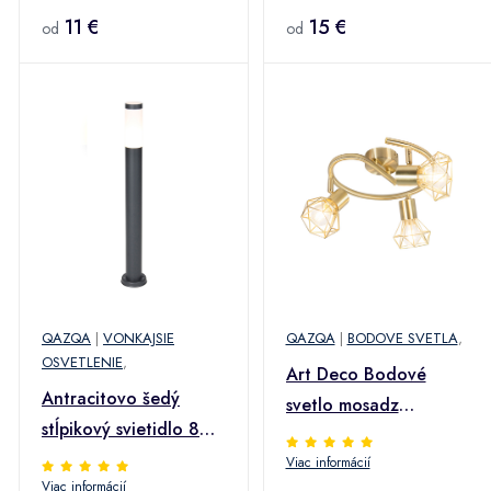
11 €
15 €
od
od
QAZQA
|
VONKAJSIE
QAZQA
|
BODOVE SVETLA
,
OSVETLENIE
,
Art Deco Bodové
Antracitovo šedý
svetlo mosadz
stĺpikový svietidlo 80
nastaviteľné a
cm IP44 opál - Rox
Viac informácií
naklápateľné 3-svetlá -
Viac informácií