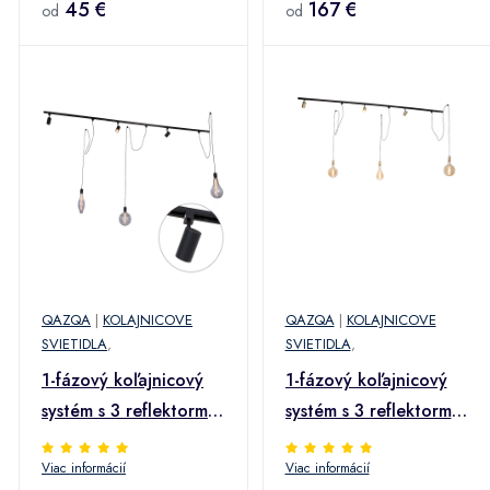
45 €
Magnax
167 €
od
od
QAZQA
|
KOLAJNICOVE
QAZQA
|
KOLAJNICOVE
SVIETIDLA
,
SVIETIDLA
,
1-fázový koľajnicový
1-fázový koľajnicový
systém s 3 reflektormi
systém s 3 reflektormi
a 3 závesnými lampami
a 3 závesnými
Viac informácií
Viac informácií
čierny - Cavalux Jeana
svietidlami zlatý -