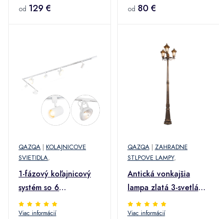
Cavalux Jeana
129 €
80 €
od
od
QAZQA
|
KOLAJNICOVE
QAZQA
|
ZAHRADNE
SVIETIDLA
,
STLPOVE LAMPY
,
1-fázový koľajnicový
Antická vonkajšia
systém so 6
lampa zlatá 3-svetlá
nastaviteľnými bielymi
IP44 - New Haven
Viac informácií
Viac informácií
reflektormi - Magnax