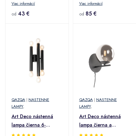
Viac informácií
Viac informácií
43 €
85 €
od
od
QAZQA
|
NASTENNE
QAZQA
|
NASTENNE
LAMPY
,
LAMPY
,
Art Deco nástenná
Art Deco nástenná
lampa čierna 6-
lampa čierna a
žiarovková - Tubi
dymové sklo - Flore