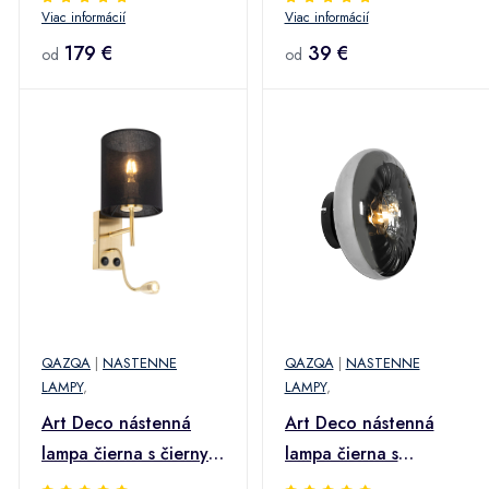
Viac informácií
Viac informácií
179 €
39 €
od
od
QAZQA
|
NASTENNE
QAZQA
|
NASTENNE
LAMPY
,
LAMPY
,
Art Deco nástenná
Art Deco nástenná
lampa čierna s čiernym
lampa čierna s
bavlneným tienidlom -
dymovým sklom -