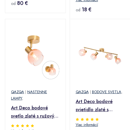
Viac informácií
80 €
od
18 €
od
QAZQA
|
NASTENNE
QAZQA
|
BODOVE SVETLA
,
LAMPY
,
Art Deco bodové
Art Deco bodové
svietidlo zlaté s
svetlo zlaté s ružovým
ružovým sklom 4-
sklom - Vidro
Viac informácií
svetlo - Vidro