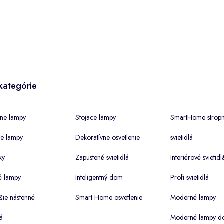
kategórie
ne lampy
Stojace lampy
SmartHome strop
ne lampy
Dekoratívne osvetlenie
svietidlá
ky
Zapustené svietidlá
Interiérové svietidl
é lampy
Inteligentný dom
Profi svietidlá
šie nástenné
Smart Home osvetlenie
Moderné lampy
lá
Moderné lampy d