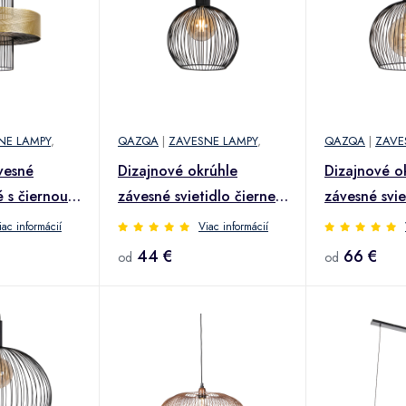
NE LAMPY
,
QAZQA
|
ZAVESNE LAMPY
,
QAZQA
|
ZAVE
vesné
Dizajnové okrúhle
Dizajnové o
é s čiernou
závesné svietidlo čierne
závesné svie
30 cm - Dos
40 cm - Dos
iac informácií
Viac informácií
44 €
66 €
od
od