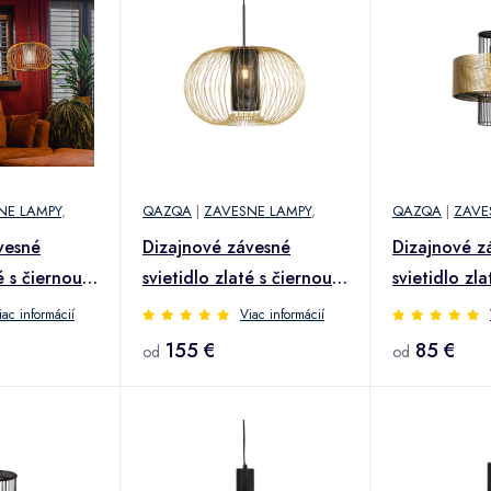
NE LAMPY
,
QAZQA
|
ZAVESNE LAMPY
,
QAZQA
|
ZAVE
vesné
Dizajnové závesné
Dizajnové z
é s čiernou
svietidlo zlaté s čiernou
svietidlo zla
ie
60 cm - Marnie
30 cm - Tess
iac informácií
Viac informácií
155 €
85 €
od
od