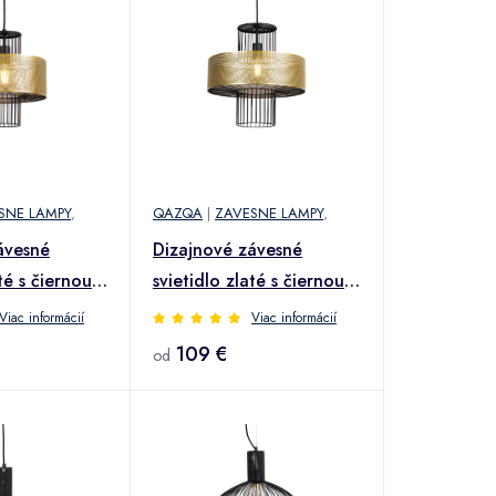
SNE LAMPY
,
QAZQA
|
ZAVESNE LAMPY
,
ávesné
Dizajnové závesné
té s čiernou
svietidlo zlaté s čiernou
40 cm - Tess
Viac informácií
Viac informácií
109 €
od