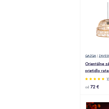
QAZQA
|
ZAVES
Orientálne z
svietidlo rat
Michelle
V
72 €
od