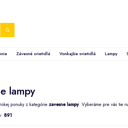
enie
Závesné svietidlá
Vonkajšie svietidlá
Lampy
e lampy
irokej ponuky z kategórie
zavesne lampy
. Vyberáme pre vás tie n
v:
891