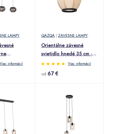
SNE LAMPY
,
QAZQA
|
ZAVESNE LAMPY
,
závesné
Orientálne závesné
erne
svietidlo hnedé 35 cm -
3-svetlo -
Rob
Viac informácií
Viac informácií
67 €
od