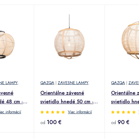
NE LAMPY
,
QAZQA
|
ZAVESNE LAMPY
,
QAZQA
|
ZAVE
ávesné
Orientálne závesné
Orientálne 
dé 48 cm -
svietidlo hnedé 50 cm -
svietidlo hn
Pascal
Pascal
iac informácií
Viac informácií
100 €
90 €
od
od