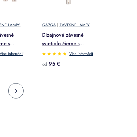
SNE LAMPY
,
QAZQA
|
ZAVESNE LAMPY
,
ávesné
Dizajnové závesné
rne s
svietidlo čierne s
om 4 svetlá -
dymovým sklom 3-
Viac informácií
Viac informácií
žiarovkové - Dome
95 €
od
5