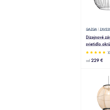
QAZQA
|
ZAVES
Dizajnové zá
svietidlo okr
70 cm - Dos
V
229 €
od