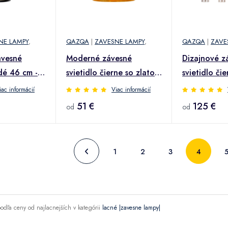
NE LAMPY
,
QAZQA
|
ZAVESNE LAMPY
,
QAZQA
|
ZAVE
ávesné
Moderné závesné
Dizajnové z
dé 46 cm -
svietidlo čierne so zlatom
svietidlo čie
47 cm Duo tienidlo -
dymovým skl
iac informácií
Viac informácií
Combi
Dome
51 €
125 €
od
od
1
2
3
4
odľa ceny od najlacnejších v kategórii
lacné |zavesne lampy|