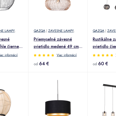
NE LAMPY
,
QAZQA
|
ZAVESNE LAMPY
,
QAZQA
|
ZAVE
vesné
Priemyselné závesné
Rustikálne 
úhle čierne
svietidlo medené 49 cm -
svietidlo či
Finn
obdĺžnikové 
iac informácií
Viac informácií
Canna
64 €
60 €
od
od