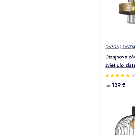
QAZQA
|
ZAVES
Dizajnové zá
svietidlo zlat
50 cm - Tess
V
139 €
od