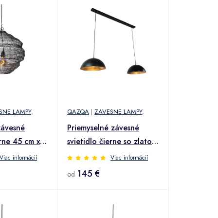
SNE LAMPY
,
QAZQA
|
ZAVESNE LAMPY
,
závesné
Priemyselné závesné
erne 45 cm x
svietidlo čierne so zlatom
i
2-svetlo - Magnax
Viac informácií
Viac informácií
145 €
od