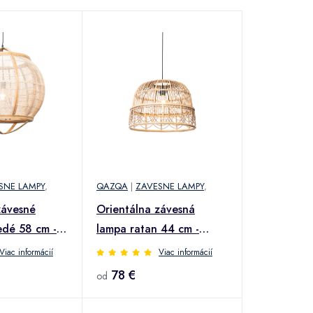
SNE LAMPY
,
QAZQA
|
ZAVESNE LAMPY
,
závesné
Orientálna závesná
edé 58 cm -
lampa ratan 44 cm -
Michelle
Viac informácií
Viac informácií
78 €
od