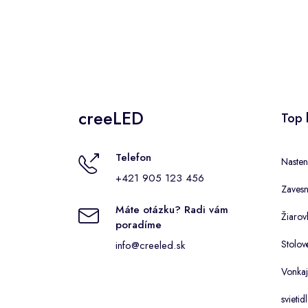
creeLED
Top 
Telefon
Nasten
+421 905 123 456
Zaves
Máte otázku? Radi vám
Žiarov
poradíme
Stolov
info@creeled.sk
Vonkaj
svietid