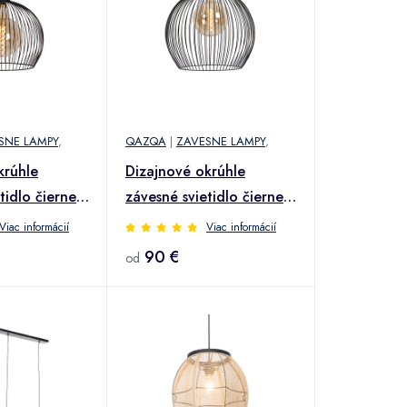
SNE LAMPY
,
QAZQA
|
ZAVESNE LAMPY
,
krúhle
Dizajnové okrúhle
tidlo čierne
závesné svietidlo čierne
50 cm - Dos
Viac informácií
Viac informácií
90 €
od