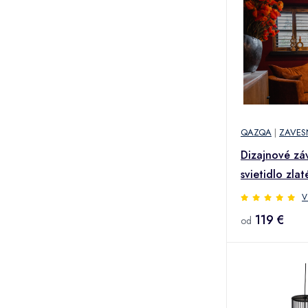
QAZQA
|
ZAVES
Dizajnové zá
svietidlo zlat
50 cm - Marn
V
119 €
od