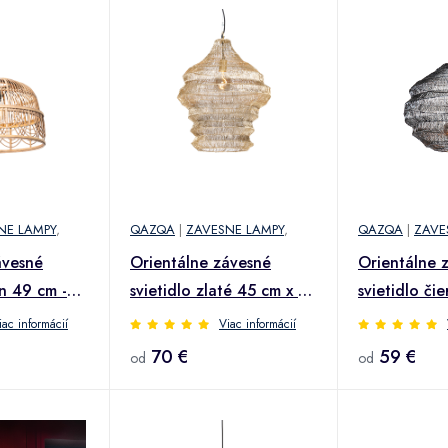
NE LAMPY
,
QAZQA
|
ZAVESNE LAMPY
,
QAZQA
|
ZAVE
ávesné
Orientálne závesné
Orientálne 
an 49 cm -
svietidlo zlaté 45 cm x 60
svietidlo či
cm - Vadi
40 cm - Vad
iac informácií
Viac informácií
70 €
59 €
od
od