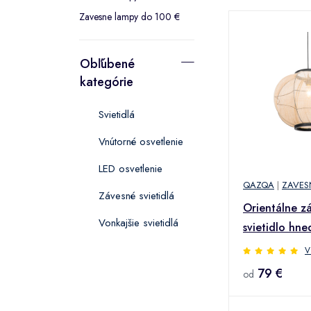
Zavesne lampy do 100 €
Obľúbené
kategórie
Svietidlá
Vnútorné osvetlenie
LED osvetlenie
QAZQA
|
ZAVES
Závesné svietidlá
Orientálne z
Vonkajšie svietidlá
svietidlo hne
Rob
V
79 €
od