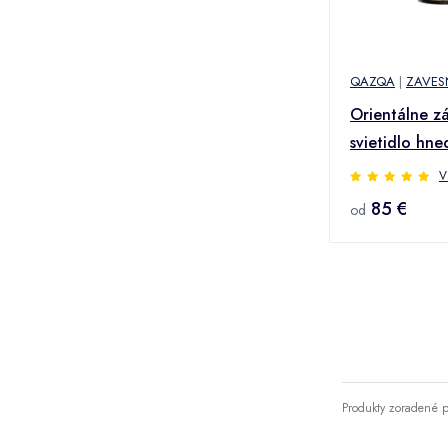
QAZQA
|
ZAVES
Orientálne z
svietidlo hne
Rob
V
85 €
od
Produkty zoradené p