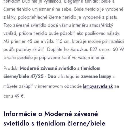
tienidlom Duo nie je výnimkou. Elegantné tienidlo: biele a
čierne tienidlo umiestnené na sebe. Biele tienidlo je vyrobené
z látky, polopriehľadné čierne tienidlo je vyrobené z plastu.
Toto závesné svietidlo dodá vášmu interiéru atmosférický
vzhľad, pričom tienidlo bude pôsobiť ako posilňovač nálady.
Má priemer 45 cm a výšku 115 cm, ktorú je možné pri inštalácii
podľa potreby skrátiť. Doplňte ho žiarovkou E27 s max. 60 W
a vaše svietidlo je pripravené žiariť vo vašom interiéri.
Produkt
Moderné závesné svietidlo s tienidlom
čierne/biele 47/25 - Duo
z kategorie
zavesne lampy
si
môžete zakúpiť v internetovom obchode
lampyasvetla.sk
za
cenu 49 €.
Informácie o Moderné závesné
svietidlo s tienidlom čierne/biele