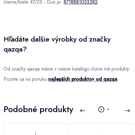
čierne/biele 47/25 - Duo je:
8718881053382
Hľadáte dalšie výrobky od značky
qazqa?
Od značky qazqa máme v našom katalógu rôzne iné produkty.
Pozrite sa na ponuku
najlepších produktov od qazqa
.
Podobné produkty