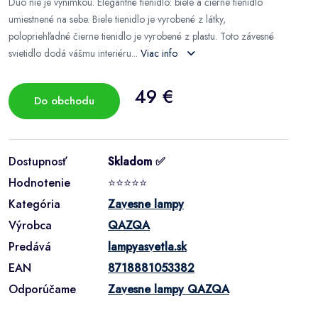
Duo nie je výnimkou. Elegantné tienidlo: biele a čierne tienidlo
umiestnené na sebe. Biele tienidlo je vyrobené z látky,
polopriehľadné čierne tienidlo je vyrobené z plastu. Toto závesné
svietidlo dodá vášmu interiéru...
Viac info
49 €
Do obchodu
Dostupnosť
Skladom ✅
Hodnotenie
⭐⭐⭐⭐⭐
Kategória
Zavesne lampy
Výrobca
QAZQA
Predává
lampyasvetla.sk
EAN
8718881053382
Odporúčame
Zavesne lampy QAZQA