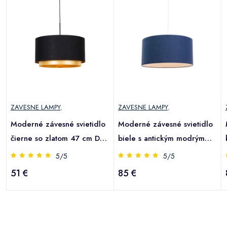
ZAVESNE LAMPY
,
ZAVESNE LAMPY
,
Moderné závesné svietidlo
Moderné závesné svietidlo
čierne so zlatom 47 cm Duo
biele s antickým modrým
tienidlo - Combi
tienidlom 50 cm - Combi 1
5/5
5/5
51 €
85 €